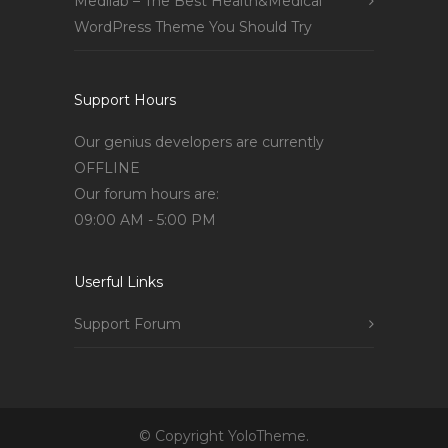
Medilab – The Best Health&Medical
WordPress Theme You Should Try
Support Hours
Our genius developers are currently
OFFLINE
Our forum hours are:
09:00 AM - 5:00 PM
Userful Links
Support Forum
© Copyright YoloTheme.